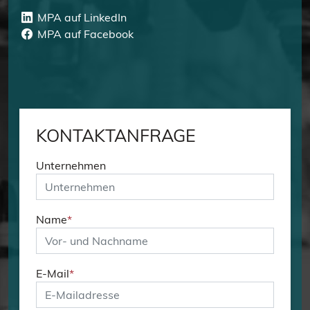
MPA auf LinkedIn
MPA auf LinkedIn
MPA auf Facebook
MPA auf Facebook
KONTAKTANFRAGE
Unternehmen
Name
*
E-Mail
*