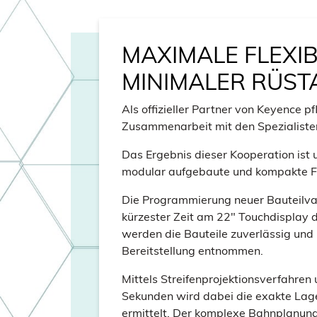
MAXIMALE FLEXIBI
MINIMALER RÜS
Als offizieller Partner von Keyence p
Zusammenarbeit mit den Spezialiste
Das Ergebnis dieser Kooperation ist u
modular aufgebaute und kompakte Fe
Die Programmierung neuer Bauteilvar
kürzester Zeit am 22″ Touchdisplay 
werden die Bauteile zuverlässig un
Bereitstellung entnommen.
Mittels Streifenprojektionsverfahren 
Sekunden wird dabei die exakte Lage
ermittelt. Der komplexe Bahnplanun